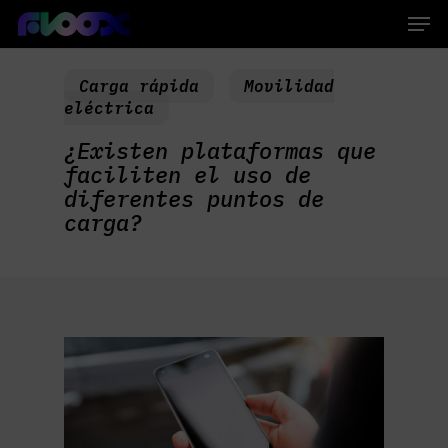
Skip
Men
to
main
Close
content
Menu
Carga rápida
Movilidad
eléctrica
¿Existen plataformas que
faciliten el uso de
diferentes puntos de
carga?