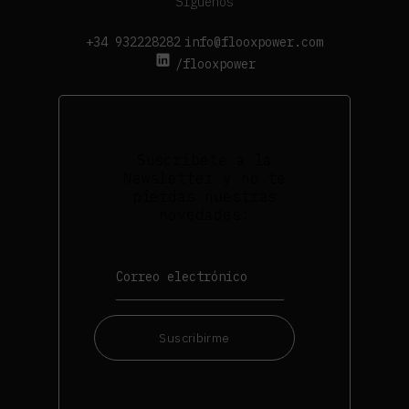
Síguenos
+34 932228282
info@flooxpower.com
/flooxpower
Suscríbete a la
Newsletter y no te
pierdas nuestras
novedades:
Suscribirme