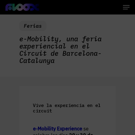
Skip
Men
to
main
Close
content
Menu
Ferias
e-Mobility, una feria
experiencial en el
Circuit de Barcelona-
Catalunya
Vive la experiencia en el
circuit
e-Mobility Experience
se