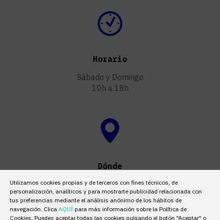
Horario
Sábado y Domingo
10h a 18h
Dónde
Utilizamos cookies propias y de terceros con fines técnicos, de
Circuit de Catalunya-Barcelona
personalización, analíticos y para mostrarte publicidad relacionada con
(Montmeló)
tus preferencias mediante el análisis anónimo de los hábitos de
navegación. Clica
AQUÍ
para más información sobre la Política de
Cookies. Puedes aceptar todas las cookies pulsando el botón "Aceptar" o