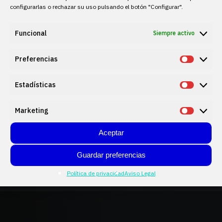
configurarlas o rechazar su uso pulsando el botón "Configurar".
Funcional
Siempre activo
Carga rápida sin complicaciones.
Preferencias
Prefere
30 kW directos a la batería!
Estadísticas
Estadís
Powerfloox 30kW
Marketing
Market
Aceptar
Guardar preferencias
Política de privacidad
Aviso Legal