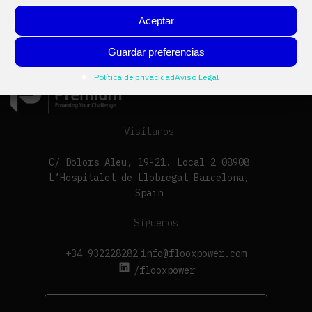
Aceptar
Guardar preferencias
Política de privacidad
Aviso Legal
Visítanos
C/ Dolors Aleu, 19-21. Local 2 08908
L’Hospitalet de Llobregat Barcelona,
Spain
Síguenos
+34 932228282
info@flooxpower.com
/flooxpower