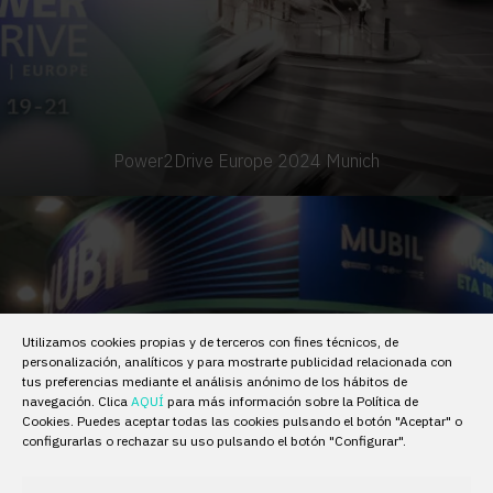
Power2Drive Europe 2024 Munich
Utilizamos cookies propias y de terceros con fines técnicos, de
personalización, analíticos y para mostrarte publicidad relacionada con
tus preferencias mediante el análisis anónimo de los hábitos de
navegación. Clica
AQUÍ
para más información sobre la Política de
Cookies. Puedes aceptar todas las cookies pulsando el botón "Aceptar" o
configurarlas o rechazar su uso pulsando el botón "Configurar".