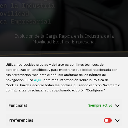
Evolución de la Carga Rápida en la Industria de la
Movilidad Eléctrica Empresarial
Utilizamos cookies propias y de terceros con fines técnicos, de
personalización, analíticos y para mostrarte publicidad relacionada con
tus preferencias mediante el análisis anónimo de los hábitos de
navegación. Clica
AQUÍ
para más información sobre la Política de
Cookies. Puedes aceptar todas las cookies pulsando el botón "Aceptar" o
configurarlas o rechazar su uso pulsando el botón "Configurar".
Funcional
Siempre activo
Preferencias
Prefere