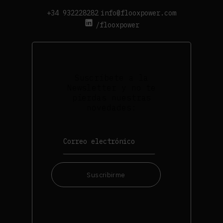
+34 932228282
info@flooxpower.com
/flooxpower
Suscríbete a la
Newsletter y no te
pierdas nuestras
novedades:
Suscribirme