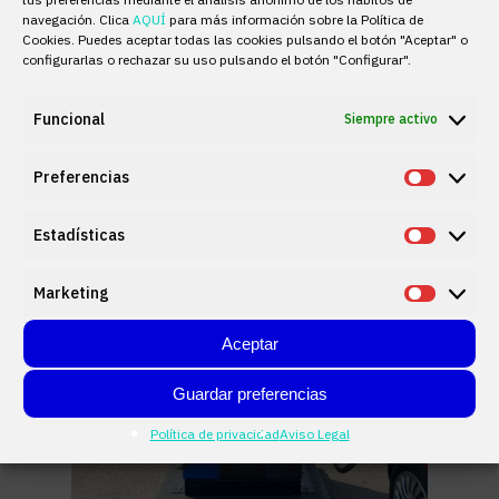
ofreciendo soluciones veloces, eficientes y
navegación. Clica
AQUÍ
para más información sobre la Política de
escalables para las flotas de vehículos
Cookies. Puedes aceptar todas las cookies pulsando el botón "Aceptar" o
eléctricos según las necesidades de cada
configurarlas o rechazar su uso pulsando el botón "Configurar".
negocio.
Funcional
Siempre activo
Preferencias
Prefere
Estadísticas
Estadís
Marketing
Market
Aceptar
Guardar preferencias
Política de privacidad
Aviso Legal