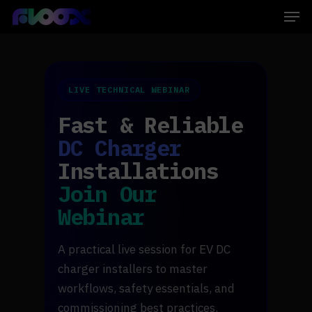
Skip
Men
to
main
Close
content
Menu
LIVE TECHNICAL WEBINAR
Fast & Reliable
DC Charger
Installations
Join Our
Webinar
A practical live session for EV DC
charger installers to master
workflows, safety essentials, and
commissioning best practices.