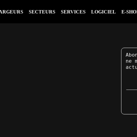
ARGEURS
SECTEURS
SERVICES
LOGICIEL
E-SHO
Abo
ne 
ivez-
act
us
4932228282
fo@flooxpower.com
looxpower
flooxpower