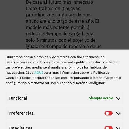
De cara al futuro más inmediato
Floox trabaja en 3 nuevos
prototipos de carga rápida que
anunciará a lo largo de este año. El
modelo más potente permitirá
reducir el tiempo de carga hasta
solo 5 minutos, con el objetivo de
igualar el tiempo de repostaje de un
vehículo de combustión en
Utilizamos cookies propias y de terceros con fines técnicos, de
gasolinera.
personalización, analíticos y para mostrarte publicidad relacionada con
tus preferencias mediante el análisis anónimo de los hábitos de
Todo este proyecto ha sido
navegación. Clica
AQUÍ
para más información sobre la Política de
Cookies. Puedes aceptar todas las cookies pulsando el botón "Aceptar" o
posible gracias al respaldo de
configurarlas o rechazar su uso pulsando el botón "Configurar".
Premium PSU, empresa líder en
conversión de energía
con más de
40 años de experiencia, que ha
Funcional
Siempre activo
ejercido de incubadora de Floox
gracias a la apuesta por la
Preferencias
Prefere
innovación en territorio local de su
CEO Jordi Gazo.
Estadísticas