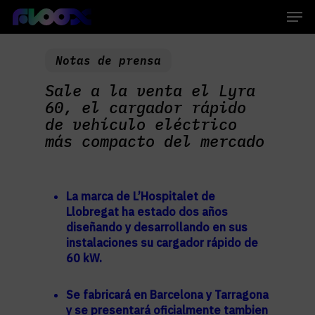
Skip
Men
to
main
Close
content
Menu
Notas de prensa
Sale a la venta el Lyra
60, el cargador rápido
de vehículo eléctrico
más compacto del mercado
La marca de L’Hospitalet de
Llobregat ha estado dos años
diseñando y desarrollando en sus
instalaciones su cargador rápido de
60 kW.
Se fabricará en Barcelona y Tarragona
y se presentará oficialmente tambien