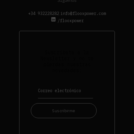
Síguenos
+34 932228282
info@flooxpower.com
/flooxpower
Suscríbete a la
Newsletter y no te
pierdas nuestras
novedades:
Suscribirme