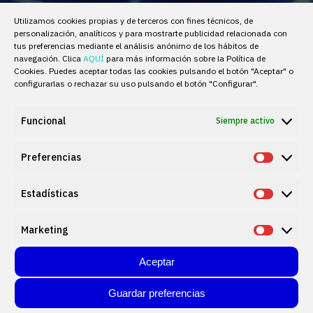
Utilizamos cookies propias y de terceros con fines técnicos, de
personalización, analíticos y para mostrarte publicidad relacionada con
tus preferencias mediante el análisis anónimo de los hábitos de
navegación. Clica
AQUÍ
para más información sobre la Política de
Cookies. Puedes aceptar todas las cookies pulsando el botón "Aceptar" o
configurarlas o rechazar su uso pulsando el botón "Configurar".
El logotipo de FLOOX conecta la
Funcional
Siempre activo
marca con el imaginario visual de
Preferencias
la energía.
Prefere
Estadísticas
Estadís
Sobre Premium PSU
Con un cambio generacional en su
Marketing
Market
trayectoria, en los últimos
años
Premium PSU
ha basado su
Aceptar
estrategia en cuatro
pilares:
inversión en talento,
Guardar preferencias
profesionalización, innovación para