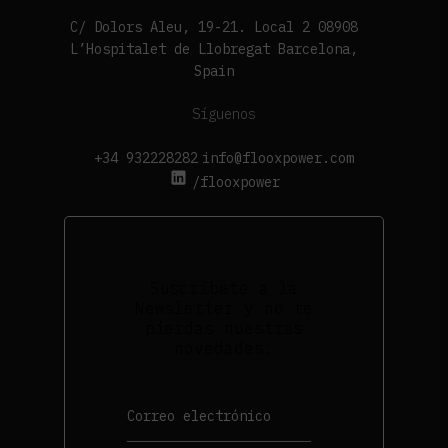
C/ Dolors Aleu, 19-21. Local 2 08908
L’Hospitalet de Llobregat Barcelona,
Spain
Síguenos
+34 932228282
info@flooxpower.com
/flooxpower
Suscríbete a la
Newsletter y no te
pierdas nuestras
novedades: