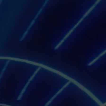
mercado y estarán en espacios
públicos, para permitir tiempos de
recarga inferiores a los usuarios de
vehículo eléctrico.
Plug to the future
Con la introducción en el mercado de
Floox,
Premium PSU prevé doblar
su facturación en dos años,
superando los 30 millones de
euros en ventas.
La compañía fue
fundada en 1981, cuenta con una
plantilla de más de cien
trabajadores y es una de las
16
empresas más disruptivas de
Cataluña del año 2021, según la
iniciativa Catalonia Exponential
Leaders de ACCIÓ.