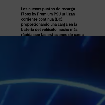
Los nuevos puntos de recarga
Floox by Premium PSU utilizan
corriente continua (DC),
proporcionando una carga en la
batería del vehículo mucho más
rápida que las estaciones de carga
de corriente alterna (AC).
En
estaciones AC, el convertidor
embarcado en los vehículos actúa
como cuello de botella, limitando la
potencia y velocidad de carga. Esto
hace que este 83% de PdR
instalados actualmente no sean
aptos para su uso en ruta o en
viajes, en los que la velocidad de
carga es primordial. Se estima que
en los próximos años los puntos de
recarga de entre 30kW y 180kW
serán los más demandados del