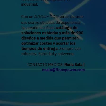
industrial.
know-how
Con un
único, durante
sus cuatro décadas de experiencia
ha creado un sólido
catálogo de
soluciones estándar y más de 900
diseños a medida que permiten
optimizar costes y acortar los
tiempos de entrega.
Siempre con
robustez, fiabilidad y solvencia.
CONTACTO MEDIOS:
Nuria Sala |
nsala@flooxpower.com