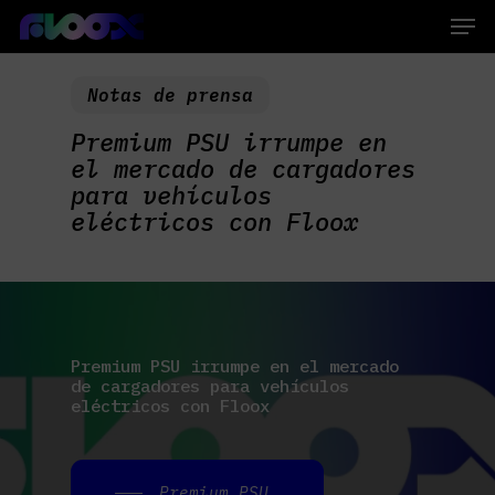
Skip
Men
to
main
Close
content
Menu
Notas de prensa
Premium PSU irrumpe en
el mercado de cargadores
para vehículos
eléctricos con Floox
Premium
PSU
irrumpe
en
el
mercado
de
cargadores
para
vehículos
eléctricos
con
Floox
Premium PSU